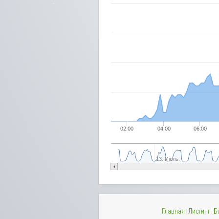
02:00
04:00
06:00
13. Июль.
Главная
Листинг
Б