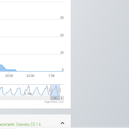
30
20
10
0
20:00
22:00
7.08
3. Авг.
Highcharts.com
контакте
Скачать CS 1.6