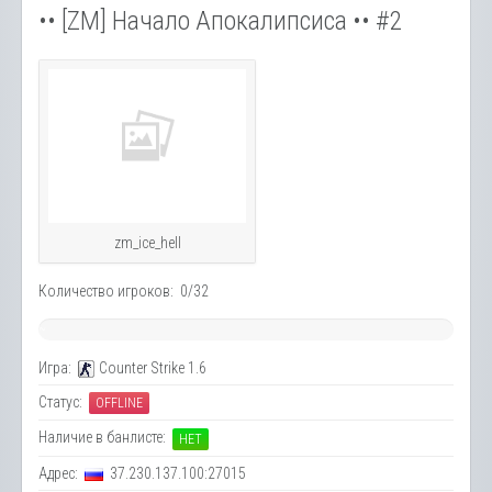
•• [ZM] Начало Апокалипсиса •• #2
zm_ice_hell
Количество игроков: 0/32
~
0
Игра:
Counter Strike 1.6
%
Статус:
OFFLINE
Наличие в банлисте:
НЕТ
Адрес:
37.230.137.100:27015