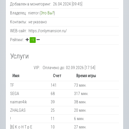
Добавлен в мониторинг: 26.04.2024 [09:45]
Владелец: nierror (
Это Вы?
)
Контакты: не указано
WEB-сайт: https://onlymansion.ru/
Рейтинг:
-1
Услуги
VIP: Оплачено до: 02.09.2026 [17:54]
Имя
Счет
Время игры
TF
141
73 мин.
SEGA
68
317 мин.
naiman4ik
39
38 мин.
ZHALGAS
25
20 мин.
!
11
6 мин.
[B] K o H T p E
10
27 мин.