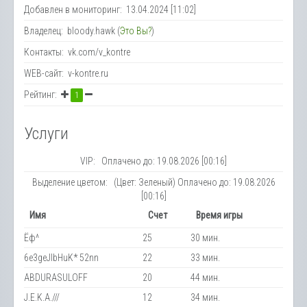
Добавлен в мониторинг: 13.04.2024 [11:02]
Владелец: bloody.hawk (
Это Вы?
)
Контакты: vk.com/v_kontre
WEB-сайт: v-kontre.ru
Рейтинг:
1
Услуги
VIP: Оплачено до: 19.08.2026 [00:16]
Выделение цветом: (Цвет: Зеленый) Оплачено до: 19.08.2026
[00:16]
Имя
Счет
Время игры
Ёф^
25
30 мин.
6e3geJlbHuK* 52nn
22
33 мин.
ABDURASULOFF
20
44 мин.
J.E.K.A.///
12
34 мин.