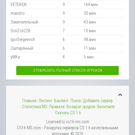
VETEROK
9
164 мин.
maestro
9
30 мин.
Замечательный
9
43 мин.
SoliZoli228
7
10 мин.
IgorSergeevich
6
98 мин.
Ошпаренный
6
11 мин.
yMKa
4
5 мин.
ОТОБРАЗИТЬ ПОЛНЫЙ СПИСОК ИГРОКОВ
Главная
Листинг
Банлист
Поиск
Добавить сервер
Статистика MS
Правила
Возврат средств
Вконтакте
Скачать CS 1.6
Licensed to cs16-ms.com
CS16-MS.com - Раскрутка серверов CS 1.6 качественными
игроками. © 2026